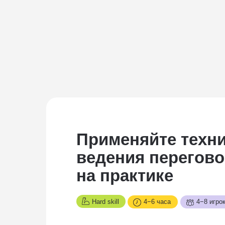
Применяйте техн
ведения перегов
на практике
Hard skill
4−6 часа
4−8 игро