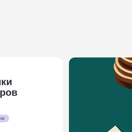
ики
оров
ков