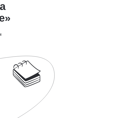
а
е»
м