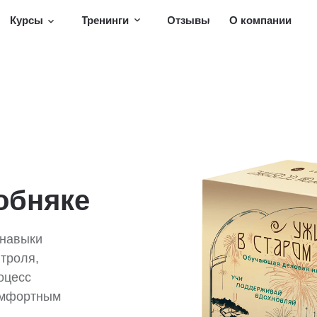
Курсы
Тренинги
Отзывы
О компании
обняке
 навыки
нтроля,
оцесс
омфортным