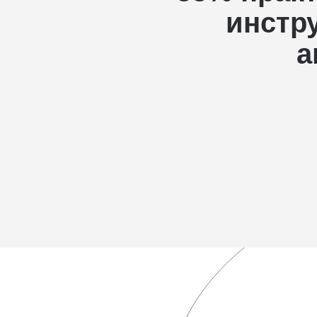
инстр
а