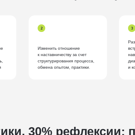
2
3
Раз
ие
Изменить отношение
вст
к наставничеству за счет
нав
ь,
структурирования процесса,
диа
я
обмена опытом, практики.
и к
тики, 30% рефлексии: 