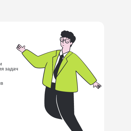
и
я задач
ов