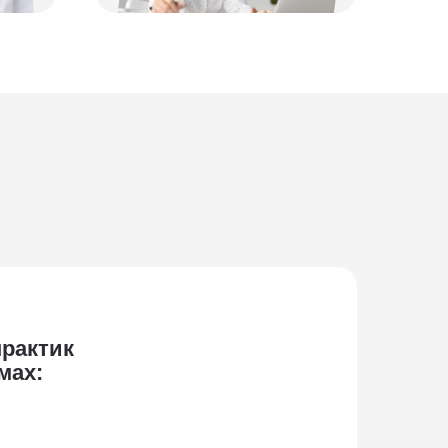
рактик
мах: