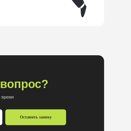
 вопрос?
й
 время
ти»
Оставить заявку