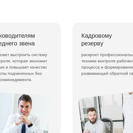
ководителям
Кадровому
еднего звена
резерву
ожет выстроить систему
раскроет профессиональ
троля, которая экономит
техники контроля рабочег
мя и повышает качество
процесса и формировани
оты подчиненных без
развивающей обратной с
роменеджмента.