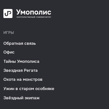
Брендирование игры
Адаптация игры под запрос
Проведение игры в вашей компании
Умополезное
КОНТАКТЫ
РЕКВИЗИТЫ
ООО «Умополис»
8 919 520 26 01
ИНН 4345527074
info@umopolis.ru
Киров, ул.
ОГРН 1234300006764
Воровского, д.37
Сведения об организации
образовательных услуг
© 2026 Умополис. Все права защищены.
Политика конфиденциальности