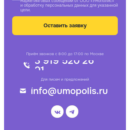
ИГРЫ
Обратная связь
Офис
Тайны Умополиса
Звездная Регата
Охота на монстров
Ужин в старом особняке
Звёздный экипаж