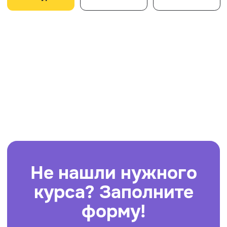
курса? Заполните
форму!
Мы перезвоним, подробно
проконсультируем и предложим
оптимальное решение вашей задачи
+7
Я даю согласие на
обработку персональных
данных
Я даю согласие на получение рекламных и иных
маркетинговых сообщений от ООО «Умополис»
и обработку персональных данных для указанной
цели.
Оставить заявку