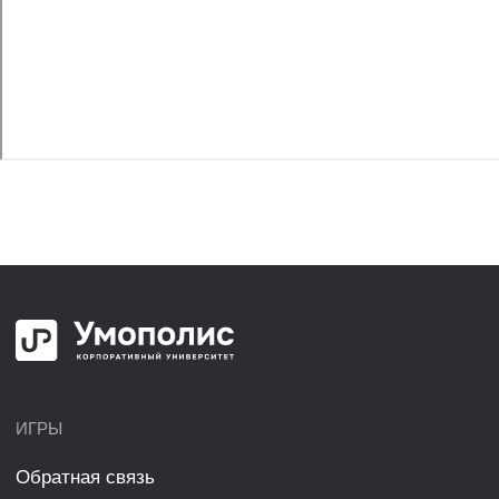
ИГРЫ
Обратная связь
Офис
Тайны Умополиса
Звездная Регата
Охота на монстров
Ужин в старом особняке
Звёздный экипаж
КУРСЫ
Обратная связь
Инновационность мышления