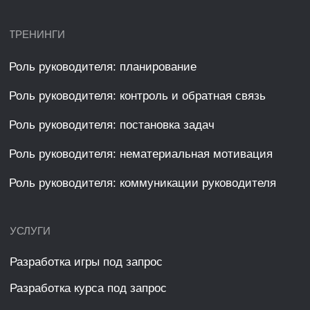
Умополезное
КОНТАКТЫ
РЕКВИЗИТЫ
ООО «Умополис»
8 919 520 26 01
ИНН 4345527074
info@umopolis.ru
Киров, ул. Воровского,
ОГРН 1234300006764
д.37
Сведения об организации
образовательных услуг
© 2026 Умополис. Все права защищены.
Политика конфиденциальности
Разработано
PIKCHERS
В соответствии с статьей 10.1 Федерального
закона от 27.07.2006 № 152-ФЗ «О персональных
данных» получено согласие от указанных лиц