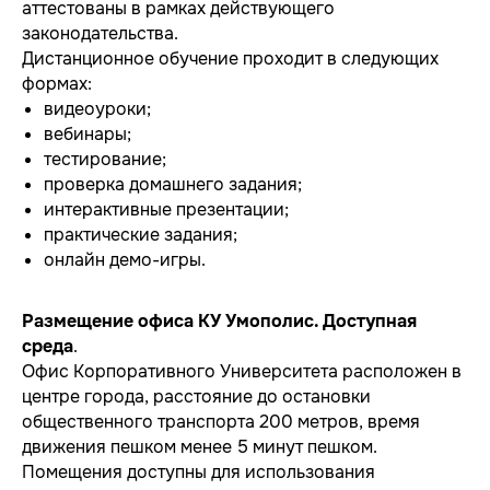
аттестованы в рамках действующего
законодательства.
Дистанционное обучение проходит в следующих
формах:
видеоуроки;
вебинары;
тестирование;
проверка домашнего задания;
интерактивные презентации;
практические задания;
онлайн демо-игры.
Размещение офиса КУ Умополис. Доступная
среда
.
Офис Корпоративного Университета расположен в
центре города, расстояние до остановки
ИГРЫ
общественного транспорта 200 метров, время
Обратная связь
движения пешком менее 5 минут пешком.
Офис
Помещения доступны для использования
Тайны Умополиса