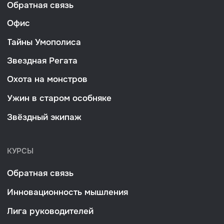
Роль руководителя: коммуникации руководителя
УСЛУГИ
Разработка игры под запрос
Разработка курса под запрос
Брендирование игры
Адаптация игры под запрос
Проведение игры в вашей компании
Умополезное
КОНТАКТЫ
РЕКВИЗИТЫ
ООО «Умополис»
8 919 520 26 01
ИНН 4345527074
info@umopolis.ru
Киров, ул.
ОГРН 1234300006764
Воровского, д.37
Сведения об организации
образовательных услуг