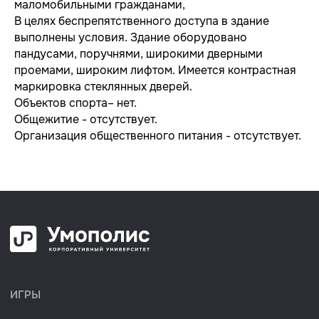
маломобильными гражданами,
Звездная Регата
В целях беспрепятственного доступа в здание
выполнены условия. Здание оборудовано
Охота на монстров
пандусами, поручнями, широкими дверными
Ужин в старом особняке
проемами, широким лифтом. Имеется контрастная
Звёздный экипаж
маркировка стеклянных дверей.
Объектов спорта– нет.
КУРСЫ
Общежитие - отсутствует.
Обратная связь
Организация общественного питания - отсутствует.
Инновационность мышления
Лига руководителей
Подбор персонала для руководителя
ТРЕНИНГИ
Роль руководителя: планирование
Роль руководителя: контроль и обратная связь
Роль руководителя: постановка задач
Роль руководителя: нематериальная мотивация