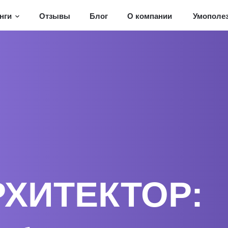
нги
Отзывы
Блог
О компании
Умополе
РХИТЕКТОР: