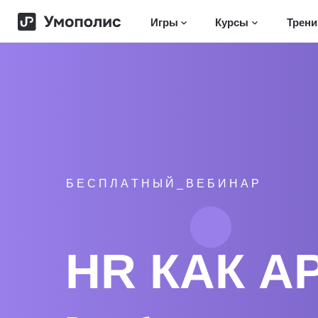
>
Игры
Курсы
Трени
Б Е С П Л А Т Н Ы Й _ В Е Б И Н А Р
HR КАК А